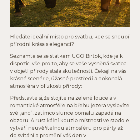
Hledáte ideální místo pro svatbu, kde se snoubí
přírodní krása s elegancí?
Seznamte se se statkem UGO Birtok, kde je k
dispozici vše pro to, aby se vaše vysněná svatba
v objetí přírody stala skutečností. Čekají na vás
krásné scenérie, úžasné prostředí a dokonalá
atmosféra v blízkosti přírody:
Představte si, že stojíte na zelené louce a v
romantické atmosféře na břehu jezera vyslovíte
své „ano”, zatímco slunce pomalu zapadá na
obzoru. A rustikální kouzlo místnosti ve stodole
vytváří neuvěřitelnou atmosféru pro párty až
do svítání a promění váš den v