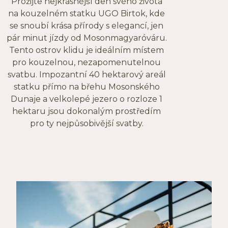
Prožijte nejkrásnější den svého života
na kouzelném statku UGO Birtok, kde
se snoubí krása přírody s elegancí, jen
pár minut jízdy od Mosonmagyaróváru.
Tento ostrov klidu je ideálním místem
pro kouzelnou, nezapomenutelnou
svatbu. Impozantní 40 hektarový areál
statku přímo na břehu Mosonského
Dunaje a velkolepé jezero o rozloze 1
hektaru jsou dokonalým prostředím
pro ty nejpůsobivější svatby.