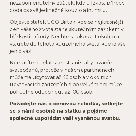
nezapomenutelný zážitek, kdy blízkost přírody
dodá oslavě jedinečné kouzlo a intimitu.
Objevte statek UGO Birtok, kde se nejkrásnější
den vašeho života stane skutečným zážitkem v
blízkosti přírody. Nechte se okouzlit okolím a
vstupte do tohoto kouzelného světa, kde je vše
jen o vás!
Nemusíte si dělat starosti ani s ubytováním
svatebčanů, protože v našich apartmánech
můžeme ubytovat až 46 osob a v okolních
ubytovacích zařízeních si po velkém dni může
pohodlně odpočinout až 100 osob.
Požádejte nás o cenovou nabídku, setkejte
se s námi osobně na statku a pojďme
společně uspořádat vaši vysněnou svatbu.